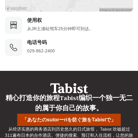
使用权
从JR土浦站驾车25分钟即可到达。
电话号码
029-862-2400
精心打造你的旅程Tabist编织一个独一无二
的属于你自己的故事。
「あなたのsutorーriを纺ぐ旅をTabistで」
从经济实惠的商务酒店到历史悠久的日式旅馆， Tabist 吹嘘超过
311遍布日本的合作酒店。便捷的搜索、预订和入住流程，让您的旅