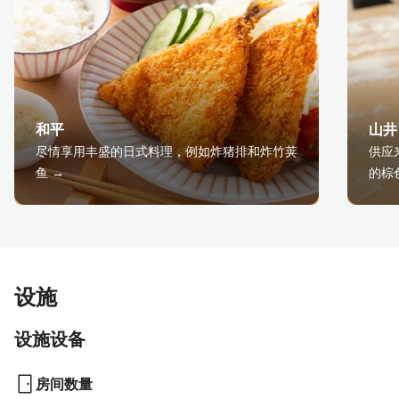
和平
山井
尽情享用丰盛的日式料理，例如炸猪排和炸竹荚
供应
鱼 →
的棕
设施
设施设备
房间数量