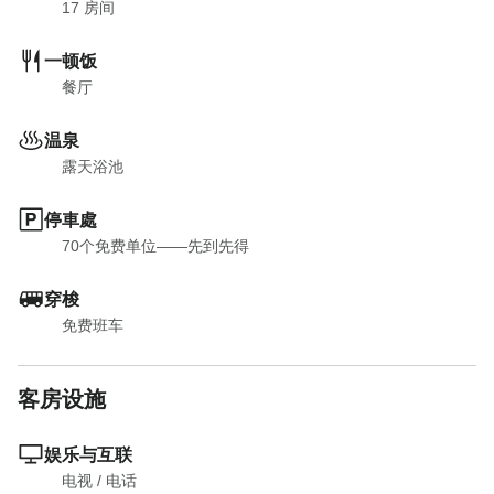
17
 房间
一顿饭
餐厅
温泉
露天浴池
停車處
70个免费单位——先到先得
穿梭
免费班车
客房设施
娱乐与互联
电视
 / 
电话