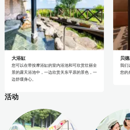
大浴缸
贝德
您可以在带按摩浴缸的室内浴池和可欣赏壮丽全
我们
景的露天浴池中，一边欣赏关东平原的景色，一
您的
边舒缓身心。
活动