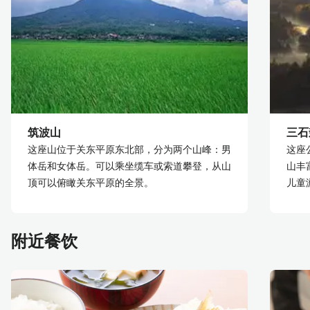
筑波山
三石
这座山位于关东平原东北部，分为两个山峰：男
这座
体岳和女体岳。可以乘坐缆车或索道攀登，从山
山丰
顶可以俯瞰关东平原的全景。
儿童
附近餐饮