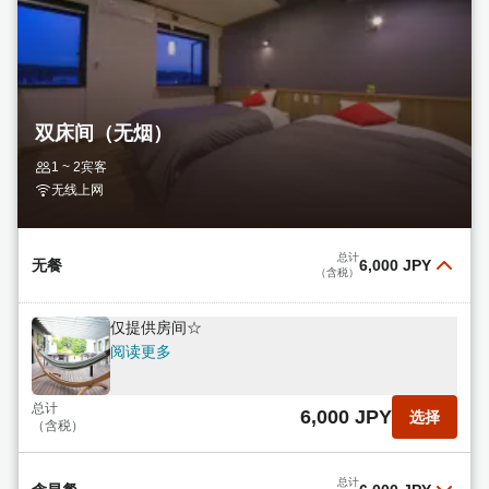
双床间（无烟）
1 ~ 2宾客
无线上网
总计
无餐
6,000 JPY
（含税）
仅提供房间☆
阅读更多
总计
6,000 JPY
选择
（含税）
总计