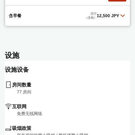
总计
含早餐
12,500 JPY
（含税）
含简餐
阅读更多
设施
总计
12,500 JPY
选择
（含税）
设施设备
房间数量
77
 房间
互联网
免费无线网络
吸烟政策