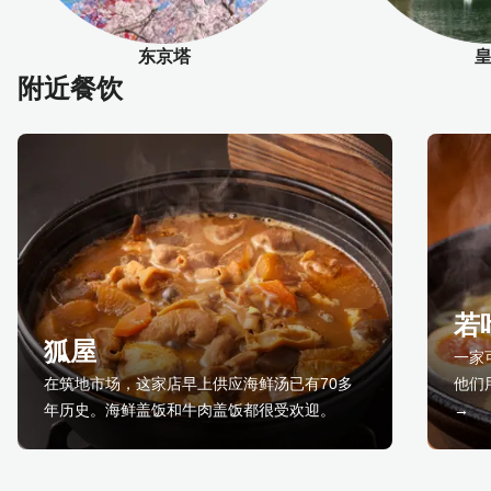
东京塔
附近餐饮
若
狐屋
一家
在筑地市场，这家店早上供应海鲜汤已有70多
他们
年历史。海鲜盖饭和牛肉盖饭都很受欢迎。
→