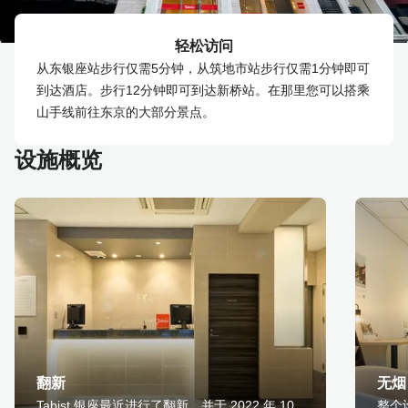
轻松访问
从东银座站步行仅需5分钟，从筑地市站步行仅需1分钟即可
到达酒店。步行12分钟即可到达新桥站。在那里您可以搭乘
山手线前往东京的大部分景点。
设施概览
翻新
无烟
Tabist 银座最近进行了翻新，并于 2022 年 10
整个