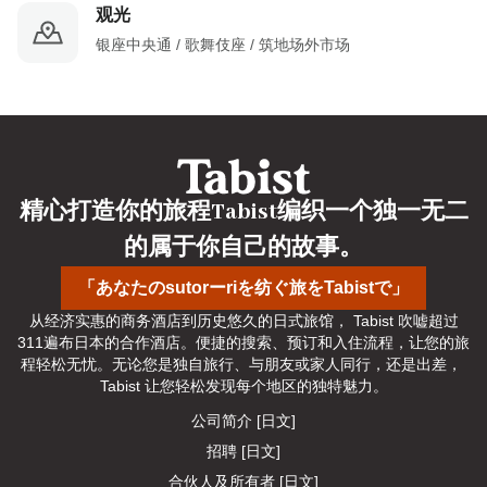
观光
银座中央通 / 歌舞伎座 / 筑地场外市场
精心打造你的旅程Tabist编织一个独一无二
的属于你自己的故事。
「あなたのsutorーriを纺ぐ旅をTabistで」
从经济实惠的商务酒店到历史悠久的日式旅馆， Tabist 吹嘘超过
311遍布日本的合作酒店。便捷的搜索、预订和入住流程，让您的旅
程轻松无忧。无论您是独自旅行、与朋友或家人同行，还是出差， 
Tabist 让您轻松发现每个地区的独特魅力。
公司简介 [日文]
招聘 [日文]
合伙人及所有者 [日文]