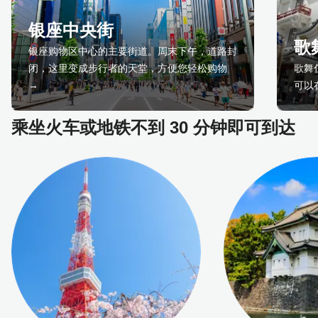
银座中央街
歌
银座购物区中心的主要街道。周末下午，道路封
闭，这里变成步行者的天堂，方便您轻松购物
歌舞
→
可以
乘坐火车或地铁不到 30 分钟即可到达