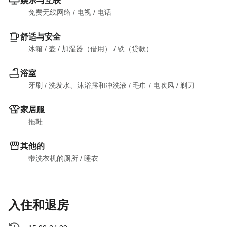
娱乐与互联
免费无线网络
 / 
电视
 / 
电话
舒适与安全
冰箱
 / 
壶
 / 
加湿器（借用）
 / 
铁（贷款）
浴室
牙刷
 / 
洗发水、沐浴露和冲洗液
 / 
毛巾
 / 
电吹风
 / 
剃刀
家居服
拖鞋
其他的
带洗衣机的厕所
 / 
睡衣
入住和退房