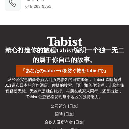
045-263-9351
精心打造你的旅程Tabist编织一个独一无二
的属于你自己的故事。
「あなたのsutorーriを纺ぐ旅をTabistで」
从经济实惠的商务酒店到历史悠久的日式旅馆， Tabist 吹嘘超过
311遍布日本的合作酒店。便捷的搜索、预订和入住流程，让您的旅
程轻松无忧。无论您是独自旅行、与朋友或家人同行，还是出差， 
Tabist 让您轻松发现每个地区的独特魅力。
公司简介 [日文]
招聘 [日文]
合伙人及所有者 [日文]