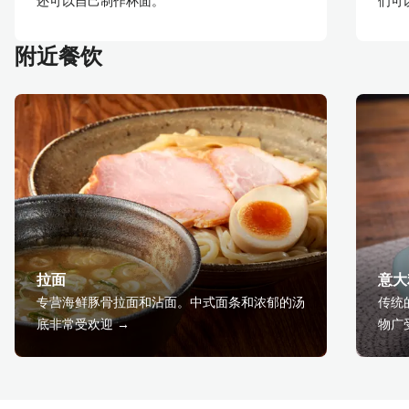
还可以自己制作杯面。
们可
附近餐饮
拉面
意大
专营海鲜豚骨拉面和沾面。中式面条和浓郁的汤
传统
底非常受欢迎 →
物广