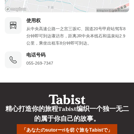
使用权
从中央高速公路一之宫三坂IC、国道20号甲府站驾车8
分钟即可到达诹访市，距离JR中央本线石和温泉站2.9
公里，乘坐出租车8分钟即可到达。
电话号码
055-269-7347
精心打造你的旅程Tabist编织一个独一无二
的属于你自己的故事。
「あなたのsutorーriを纺ぐ旅をTabistで」