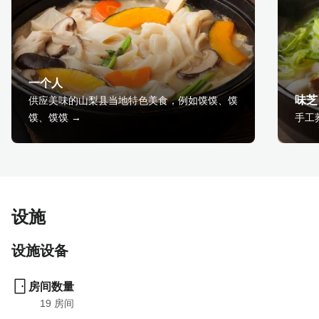
一个人
味芝
供应美味的山梨县当地特色美食，例如馍馍、馍
馍、馍馍 →
手工
设施
设施设备
房间数量
19
 房间