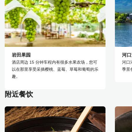
岩田果园
河口
酒店周边 15 分钟车程内有很多水果农场，您可
河口
以在那里享受采摘樱桃、蓝莓、草莓和葡萄的乐
季景
趣。
附近餐饮