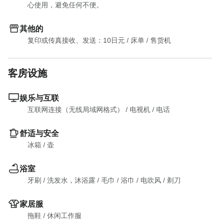
心使用，避免任何不便。
其他的
复印或传真接收、发送：10日元
 / 
床单
 / 
售货机
客房设施
娱乐与互联
互联网连接（无线局域网格式）
 / 
电视机
 / 
电话
舒适与安全
冰箱
 / 
壶
浴室
牙刷
 / 
洗发水，沐浴露
 / 
毛巾
 / 
浴巾
 / 
电吹风
 / 
剃刀
家居服
拖鞋
 / 
休闲工作服