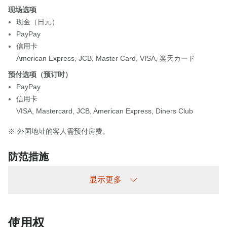
现场选项
现金（日元）
PayPay
信用卡
American Express
,
JCB
,
Master Card
,
VISA
,
楽天カード
预付选项（预订时）
PayPay
信用卡
VISA
,
Mastercard
,
JCB
,
American Express
,
Diners Club
※ 外国地址的客人需预付房费。
防范措施
如果办理入住手续的时间超过了预定时间，请务必与我们联系。
显示更多
* 入住时间过后，前台将不对外开放，但您可以通过电话办理入住。
如果您希望在晚上 9 点之后进行预约，请提前联系当地工作人员。
电话：055-269-7347
使用权
请告知我们您抵达时的交通方式（汽车、火车等）。