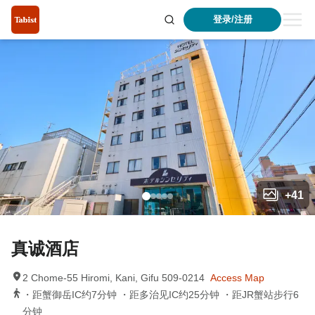
登录/注册
+
41
真诚酒店
2 Chome-55 Hiromi, Kani, Gifu 509-0214
Access Map
・距蟹御岳IC约7分钟 ・距多治见IC约25分钟 ・距JR蟹站步行6
分钟