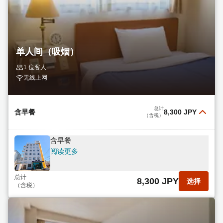
单人间（吸烟）
1 位客人
无线上网
总计
含早餐
8,300 JPY
（含税）
含早餐
阅读更多
总计
8,300 JPY
选择
（含税）