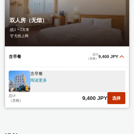
双人房（无烟）
1 ~ 2宾客
无线上网
总计
含早餐
9,400 JPY
（含税）
含早餐
阅读更多
总计
9,400 JPY
选择
（含税）