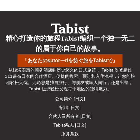
精心打造你的旅程Tabist编织一个独一无二
的属于你自己的故事。
「あなたのsutorーriを纺ぐ旅をTabistで」
从经济实惠的商务酒店到历史悠久的日式旅馆， Tabist 吹嘘超过
311遍布日本的合作酒店。便捷的搜索、预订和入住流程，让您的旅
程轻松无忧。无论您是独自旅行、与朋友或家人同行，还是出差， 
Tabist 让您轻松发现每个地区的独特魅力。
公司简介 [日文]
招聘 [日文]
合伙人及所有者 [日文]
Tabist杂志 [日文]
服务条款