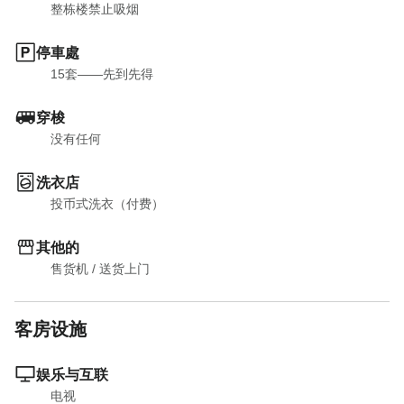
整栋楼禁止吸烟
停車處
15套——先到先得
穿梭
没有任何
洗衣店
投币式洗衣（付费）
其他的
售货机
 / 
送货上门
客房设施
娱乐与互联
电视