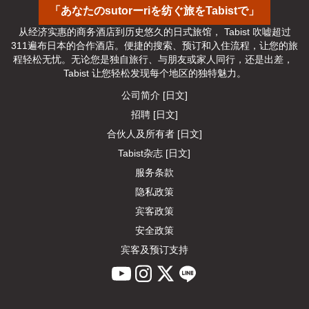
「あなたのsutorーriを纺ぐ旅をTabistで」
从经济实惠的商务酒店到历史悠久的日式旅馆， Tabist 吹嘘超过
311遍布日本的合作酒店。便捷的搜索、预订和入住流程，让您的旅
程轻松无忧。无论您是独自旅行、与朋友或家人同行，还是出差， 
Tabist 让您轻松发现每个地区的独特魅力。
公司简介 [日文]
招聘 [日文]
合伙人及所有者 [日文]
Tabist杂志 [日文]
服务条款
隐私政策
宾客政策
安全政策
宾客及预订支持