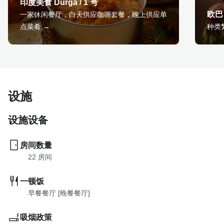
印度美食 Durga / 1 号
欧巴
一家休闲餐厅，白天供应咖喱套餐，晚上供应单
点菜肴 →
种类
设施
设施设备
房间数量
22
 房间
一顿饭
早餐餐厅 [晚餐餐厅]
吸烟政策