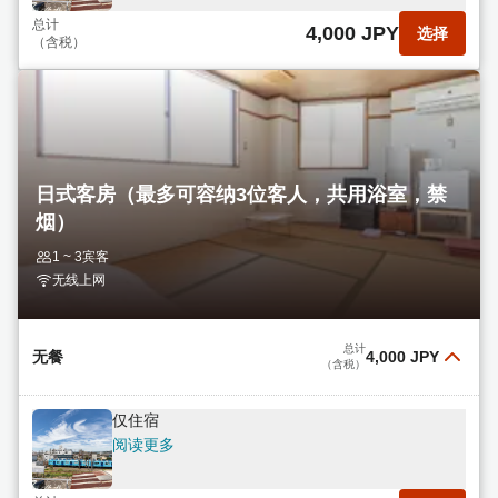
总计
4,000 JPY
选择
（含税）
日式客房（最多可容纳3位客人，共用浴室，禁
烟）
1 ~ 3宾客
无线上网
总计
无餐
4,000 JPY
（含税）
仅住宿
阅读更多