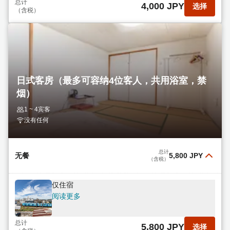
总计
4,000 JPY
选择
（含税）
日式客房（最多可容纳4位客人，共用浴室，禁
烟）
1 ~ 4宾客
没有任何
总计
无餐
5,800 JPY
（含税）
仅住宿
阅读更多
总计
5,800 JPY
选择