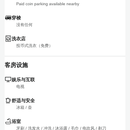
Paid coin parking available nearby
穿梭
没有任何
洗衣店
投币式洗衣（免费）
客房设施
娱乐与互联
电视
舒适与安全
冰箱
 / 
壶
浴室
牙刷
 / 
洗发水
 / 
冲洗
 / 
沐浴露
 / 
毛巾
 / 
电吹风
 / 
剃刀