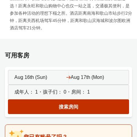
选！距离永旺和歌山购物中心也仅一站之遥，交通极其便利，是
参加各种活动的理想下榻之所。酒店距离南海和歌山市站步行2分
钟，距离关西机场驾车45分钟，距离和歌山滨海城和波尔图欧洲
酒店驾车21分钟。
可用客房
Aug 16th (Sun)
Aug 17th (Mon)
成年人：
1
・孩子们：
0
・房间：
1
搜索房间