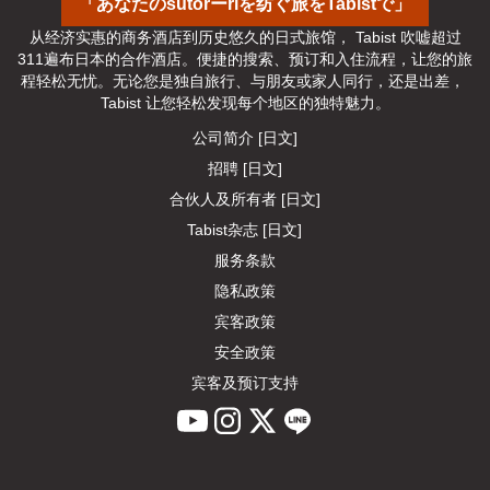
「あなたのsutorーriを纺ぐ旅をTabistで」
从经济实惠的商务酒店到历史悠久的日式旅馆， Tabist 吹嘘超过
311遍布日本的合作酒店。便捷的搜索、预订和入住流程，让您的旅
程轻松无忧。无论您是独自旅行、与朋友或家人同行，还是出差， 
Tabist 让您轻松发现每个地区的独特魅力。
公司简介 [日文]
招聘 [日文]
合伙人及所有者 [日文]
Tabist杂志 [日文]
服务条款
隐私政策
宾客政策
安全政策
宾客及预订支持