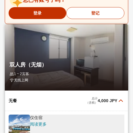
您已有账号了吗？
登录
登记
双人房（无烟）
1 ~ 2宾客
无线上网
总计
无餐
4,000 JPY
（含税）
仅住宿
阅读更多