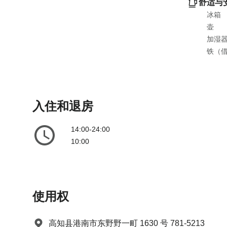
舒适与
e
l
冰箱
n
e
壶
d
n
加湿
a
d
铁（
r
a
a
r
n
a
d
n
入住和退房
s
d
e
s
14:00-24:00
l
e
10:00
e
l
c
e
t
c
a
t
d
a
使用权
a
d
t
a
高知县港南市东野野一町 1630 号 781-5213