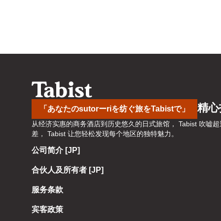
a
m
r
a
k
r
k
k
e
k
y
e
t
y
o
t
g
o
精心
「あなたのsutorーriを纺ぐ旅をTabistで」
e
g
从经济实惠的商务酒店到历史悠久的日式旅馆， Tabist 
t
e
差， Tabist 让您轻松发现每个地区的独特魅力。
t
t
h
t
公司简介 [JP]
e
h
合伙人及所有者 [JP]
k
e
e
k
服务条款
y
e
b
y
宾客政策
o
b