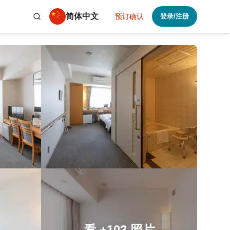
简体中文
预订确认
登录/注册
看
+103
照片