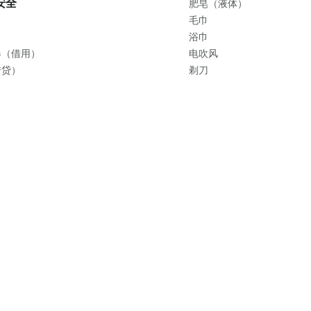
安全
肥皂（液体）
毛巾
浴巾
器（借用）
电吹风
借贷）
剃刀