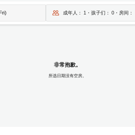
成年人：
1
・孩子们：
0
・房间：
非常抱歉。
所选日期没有空房。