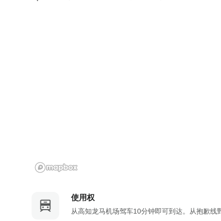
e
t
.
e
P
.
r
P
e
r
s
e
s
s
t
s
h
t
e
h
q
e
u
q
e
u
s
e
t
s
i
t
o
i
使用权
n
o
从高知龙马机场驾车10分钟即可到达。从抱歉线
m
n