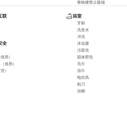
整栋楼禁止吸烟
互联
浴室
牙刷
洗发水
冲洗
安全
沐浴露
洁面皂
（借用）
固体肥皂
器（借用）
毛巾
借贷）
浴巾
电吹风
剃刀
浴帽