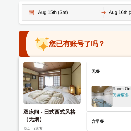
N
N
a
a
v
v
您已有账号了吗？
i
i
g
g
a
a
t
t
e
无餐
e
f
b
o
a
Room Only
r
c
阅读更多
w
k
a
w
双床间 - 日式西式风格
r
a
（无烟）
d
r
含早餐
t
d
1 ~ 2宾客