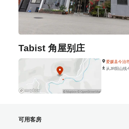
Tabist 角屋别庄
爱媛县今治市玉
从JR阳山线
可用客房