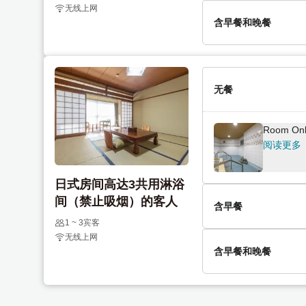
o
t
无线上网
含早餐
含早餐和晚餐
i
o
阅读更多
n
i
t
n
一晚含两
e
t
阅读更多
无餐
r
e
a
r
c
a
Room Only
One night
t
c
阅读更多
阅读更多
w
t
i
w
日式房间高达3共用淋浴
t
i
间（禁止吸烟）的客人
h
t
含早餐
One nigh
t
h
阅读更多
1 ~ 3宾客
无线上网
h
t
含早餐
含早餐和晚餐
e
h
阅读更多
c
e
One night
a
c
一晚含两
阅读更多
l
a