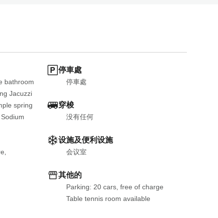
15,800 JPY
选择
总计
（含税）
16,800 JPY
选择
总计
（含税）
停車處
e bathroom 
停車處
souvenirs）
ng Jacuzzi 

17,700 JPY
选择
穿梭
mple spring 
总计
（含税）
 Sodium 
没有任何
设施及便利设施
e, 
会议室
18,300 JPY
选择
总计
（含税）
其他的
Parking: 20 cars, free of charge
hi kaiseki)
Table tennis room available
19,300 JPY
选择
总计
（含税）