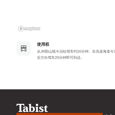
a
o
r
a
d
r
s
d
h
s
o
h
r
o
使用权
t
r
从JR阳山线今治站驾车约20分钟。在岛波海道今治
c
t
后方向驾车20分钟即可到达。
u
c
t
u
s
t
f
s
o
f
r
o
c
r
h
c
a
h