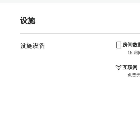
阅读更多
e
l
n
e
设施
d
n
One night
a
d
阅读更多
r
a
a
r
设施设备
房间数
n
a
15
 房
d
n
One night
阅读更多
s
d
互联网
e
s
免费
l
e
e
l
One nigh
c
e
阅读更多
t
c
a
t
d
a
One night
a
d
阅读更多
t
a