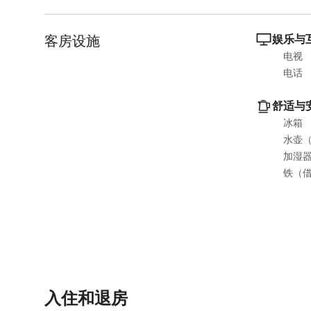
e
t
.
e
P
.
客房设施
娱乐与
r
P
电视
e
r
电话
s
e
s
s
舒适与
t
s
冰箱
h
t
水壶
e
h
加湿
q
e
铁（
u
q
e
u
s
e
t
s
i
t
o
i
n
o
入住和退房
m
n