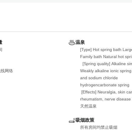
 with Two meals (Seafood Shabu Shabu Kaiseki)
量
温泉
间
[Type] Hot spring bath Larg
 with Two meals （Includes double benefit of private family bath and 
Family bath Natural hot spri
  [Spring quality] Alkaline si
无线网络
Weakly alkaline ionic spring
and sodium chloride 
hydrogencarbonate spring 

t with Two meals （Seafood Kaiseki）
 [Effects] Neuralgia, skin car
rheumatism, nerve disease
天然温泉
 with Two meals (Dinner:Beef loin grilled on a ceramic plate and Setouc
吸烟政策
所有房间均禁止吸烟