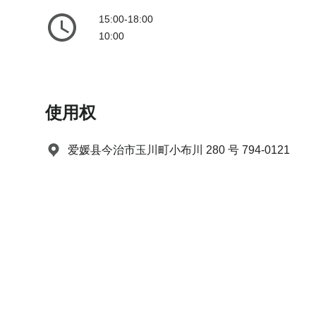
a
m
15:00-18:00
r
a
10:00
k
r
k
k
e
k
y
e
使用权
t
y
o
t
g
o
爱媛县今治市玉川町小布川 280 号 794-0121
e
g
t
e
t
t
h
t
e
h
k
e
e
k
y
e
b
y
o
b