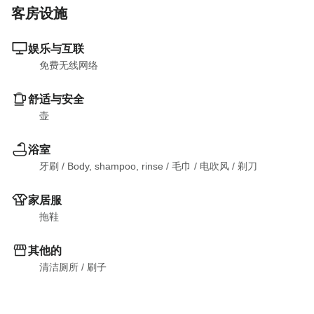
客房设施
娱乐与互联
免费无线网络
舒适与安全
壶
浴室
牙刷
 / 
Body, shampoo, rinse
 / 
毛巾
 / 
电吹风
 / 
剃刀
家居服
拖鞋
其他的
清洁厕所
 / 
刷子