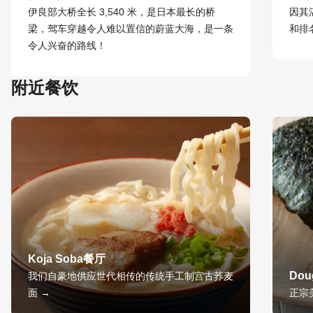
伊良部大桥全长 3,540 米，是日本最长的桥
因其
梁，驾车穿越令人难以置信的蔚蓝大海，是一条
和排
令人兴奋的路线！
附近餐饮
Koja Soba餐厅
Dou
我们自豪地供应世代相传的传统手工制宫古荞麦
面 →
正宗