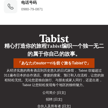
电话号码
0980-79-0871
精心打造你的旅程Tabist编织一个独一无二
的属于你自己的故事。
「あなたのsutorーriを纺ぐ旅をTabistで」
从经济实惠的商务酒店到历史悠久的日式旅馆， Tabist 吹嘘超过
311遍布日本的合作酒店。便捷的搜索、预订和入住流程，让您的旅
程轻松无忧。无论您是独自旅行、与朋友或家人同行，还是出差， 
Tabist 让您轻松发现每个地区的独特魅力。
公司简介 [日文]
招聘 [日文]
合伙人及所有者 [日文]