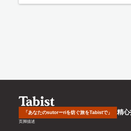
精心
「あなたのsutorーriを纺ぐ旅をTabistで」
页脚描述