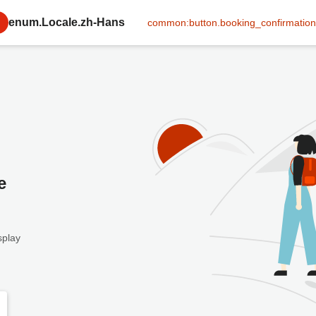
enum.Locale.zh-Hans
common:button.booking_confirmation
e
splay