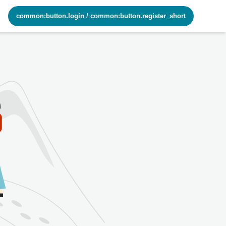
common:button.login
/
common:button.register_short