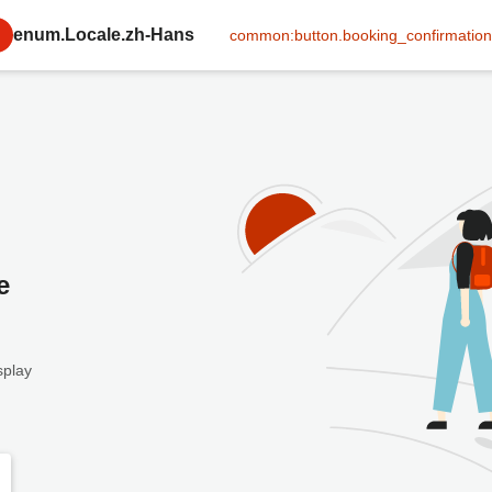
enum.Locale.zh-Hans
common:button.booking_confirmation
e
splay