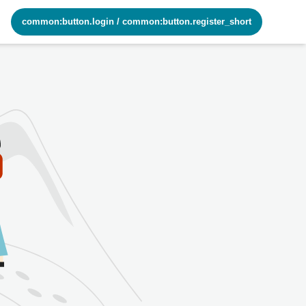
common:button.login
/
common:button.register_short