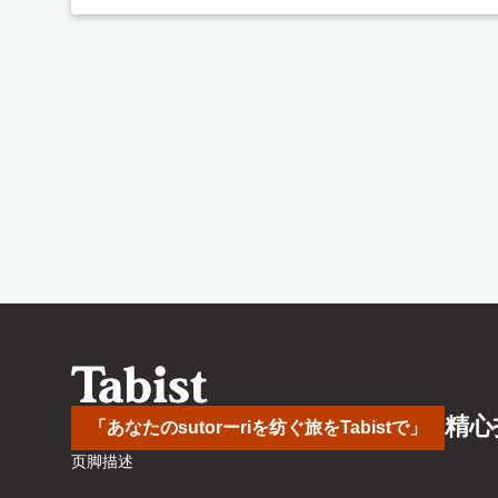
精心
「あなたのsutorーriを纺ぐ旅をTabistで」
页脚描述