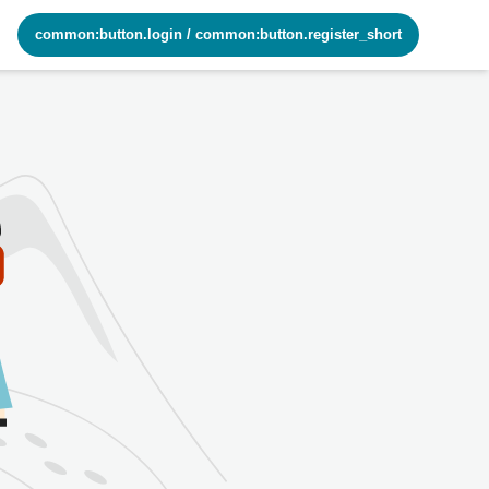
common:button.login
/
common:button.register_short