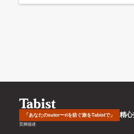
精心
「あなたのsutorーriを纺ぐ旅をTabistで」
页脚描述