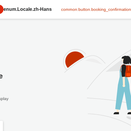
enum.Locale.zh-Hans
common:button.booking_confirmation
e
splay