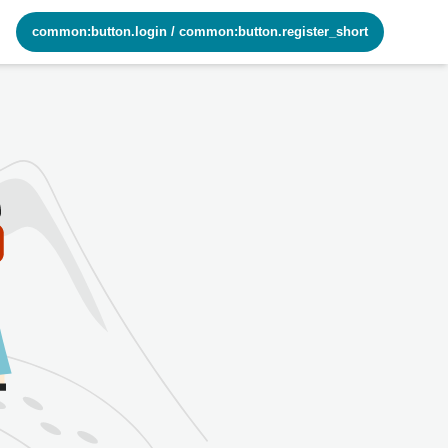
common:button.login
/
common:button.register_short