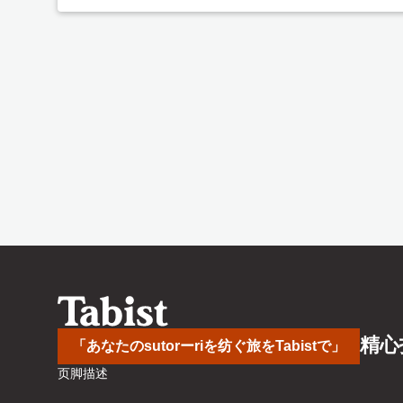
精心
「あなたのsutorーriを纺ぐ旅をTabistで」
页脚描述