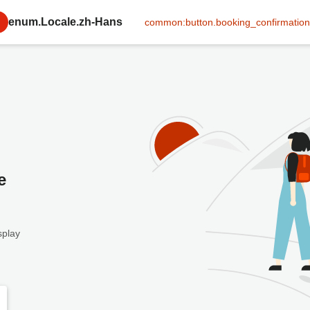
enum.Locale.zh-Hans
common:button.booking_confirmation
e
splay