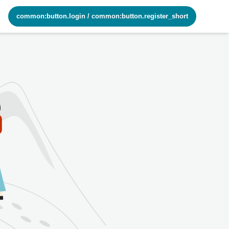
common:button.login
/
common:button.register_short