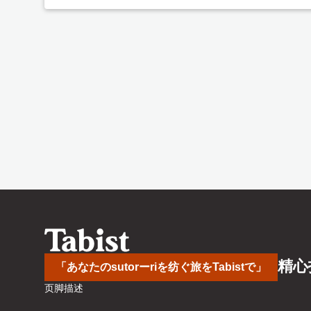
精心
「あなたのsutorーriを纺ぐ旅をTabistで」
页脚描述