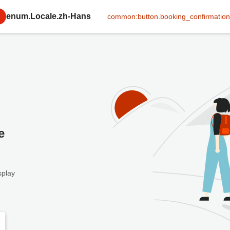
enum.Locale.zh-Hans
common:button.booking_confirmation
e
splay