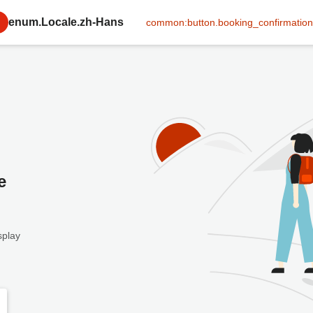
enum.Locale.zh-Hans
common:button.booking_confirmation
e
splay