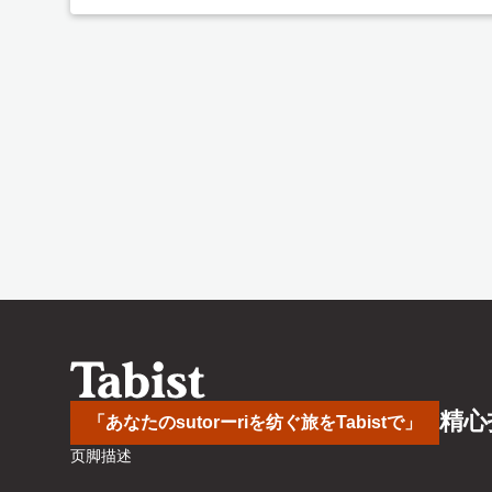
精心
「あなたのsutorーriを纺ぐ旅をTabistで」
页脚描述