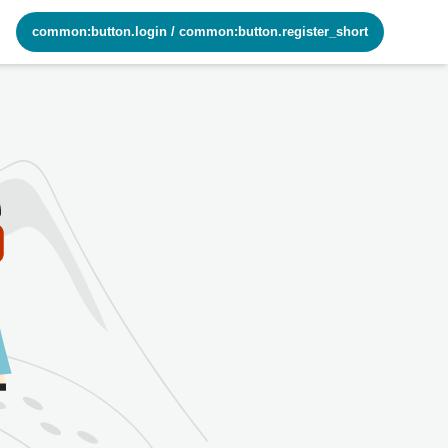
common:button.login
/
common:button.register_short