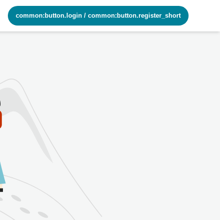
common:button.login
/
common:button.register_short