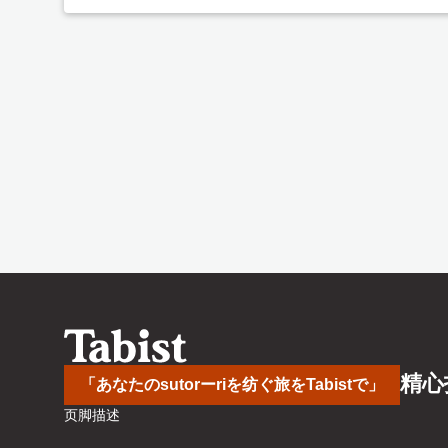
精心
「あなたのsutorーriを纺ぐ旅をTabistで」
页脚描述