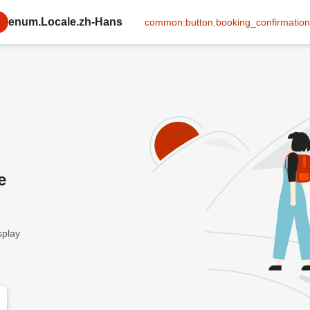
enum.Locale.zh-Hans
common:button.booking_confirmation
e
splay