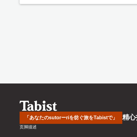
精心
「あなたのsutorーriを纺ぐ旅をTabistで」
页脚描述