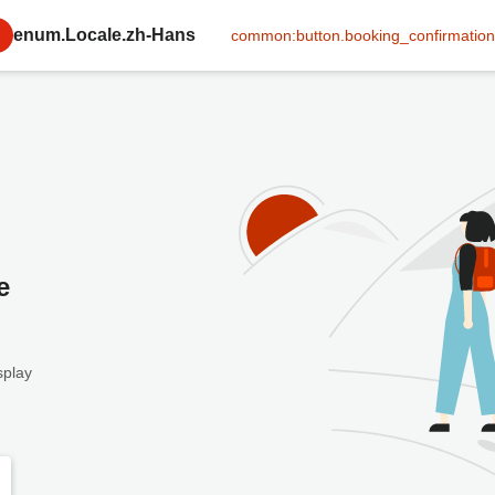
enum.Locale.zh-Hans
common:button.booking_confirmation
e
splay