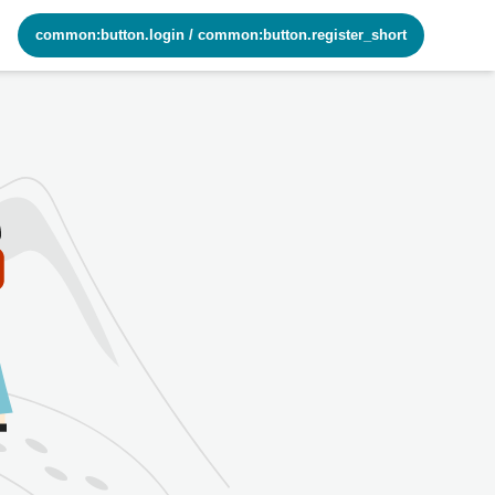
common:button.login
/
common:button.register_short