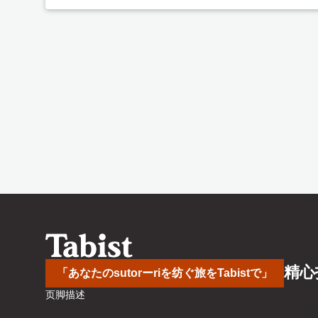
精心
「あなたのsutorーriを纺ぐ旅をTabistで」
页脚描述