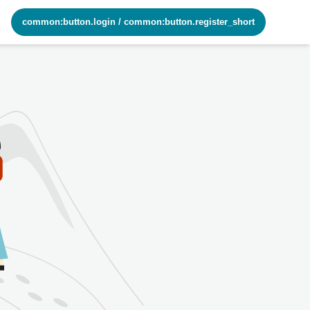
common:button.login
/
common:button.register_short