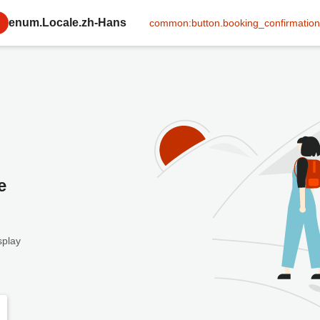
enum.Locale.zh-Hans
common:button.booking_confirmation
e
splay