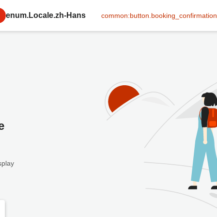
enum.Locale.zh-Hans
common:button.booking_confirmation
e
splay