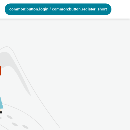
common:button.login
/
common:button.register_short