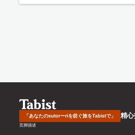
精心
「あなたのsutorーriを纺ぐ旅をTabistで」
页脚描述