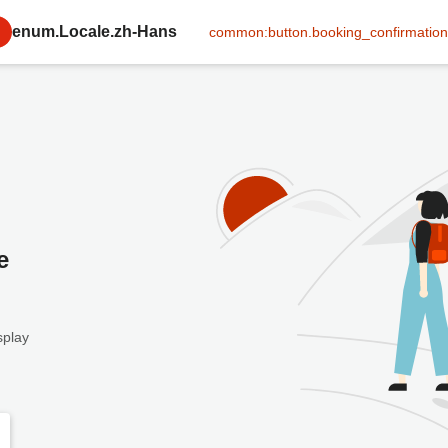
enum.Locale.zh-Hans
common:button.booking_confirmation
e
splay