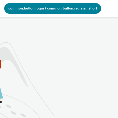
common:button.login
/
common:button.register_short