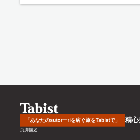
精心
「あなたのsutorーriを纺ぐ旅をTabistで」
页脚描述