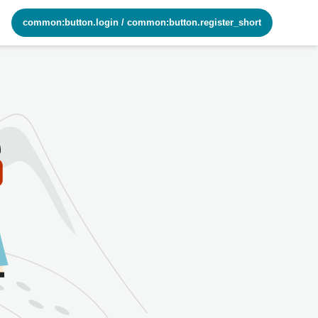
common:button.login
/
common:button.register_short