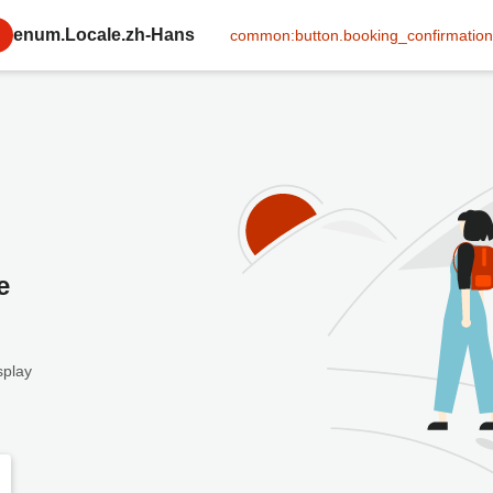
enum.Locale.zh-Hans
common:button.booking_confirmation
e
splay