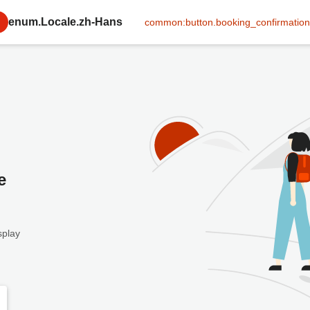
enum.Locale.zh-Hans
common:button.booking_confirmation
e
splay