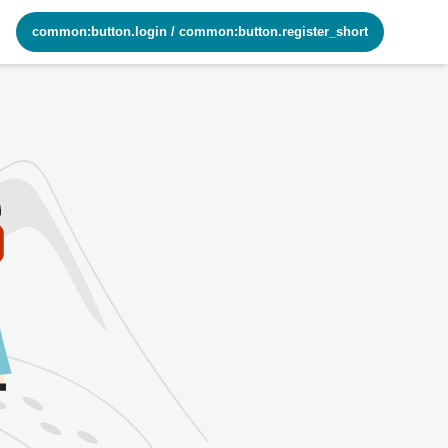
common:button.login
/
common:button.register_short