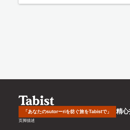
精心
「あなたのsutorーriを纺ぐ旅をTabistで」
页脚描述