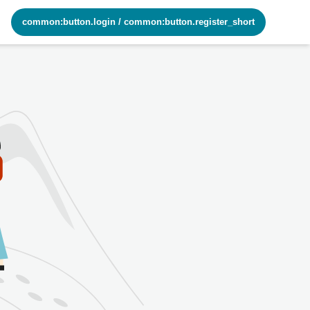
common:button.login
/
common:button.register_short