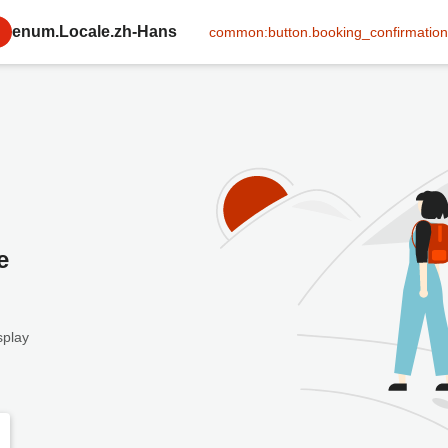
enum.Locale.zh-Hans
common:button.booking_confirmation
e
splay