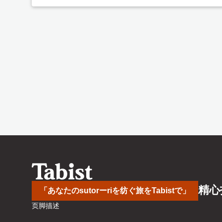
精心
「あなたのsutorーriを纺ぐ旅をTabistで」
页脚描述