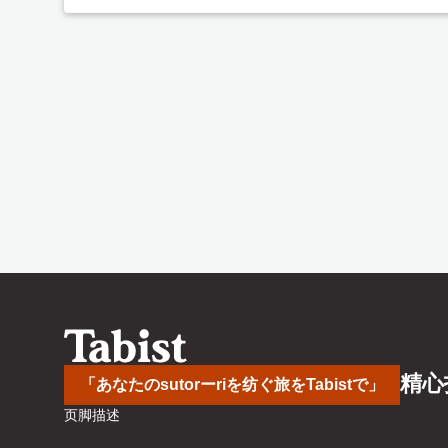
精心
「あなたのsutorーriを纺ぐ旅をTabistで」
页脚描述