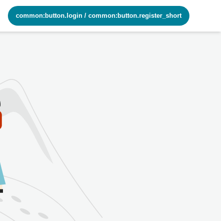
common:button.login
/
common:button.register_short