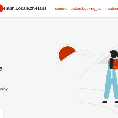
enum.Locale.zh-Hans
common:button.booking_confirmation
e
splay