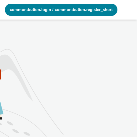
common:button.login
/
common:button.register_short