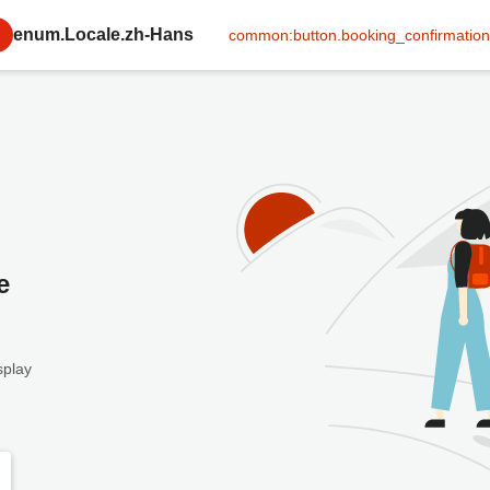
enum.Locale.zh-Hans
common:button.booking_confirmation
e
splay