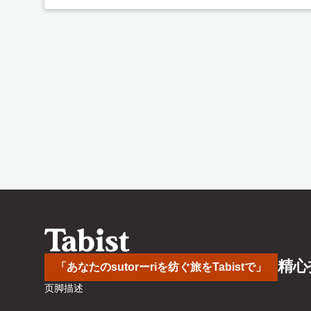
精心
「あなたのsutorーriを纺ぐ旅をTabistで」
页脚描述