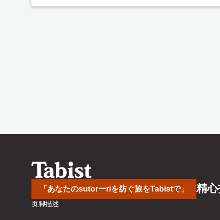
精心
「あなたのsutorーriを纺ぐ旅をTabistで」
页脚描述