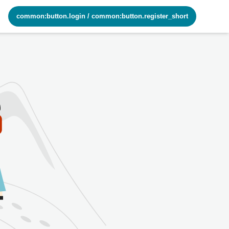
common:button.login
/
common:button.register_short