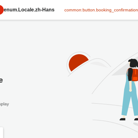
enum.Locale.zh-Hans
common:button.booking_confirmation
e
splay