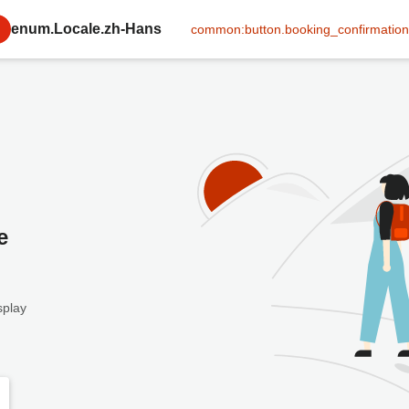
enum.Locale.zh-Hans
common:button.booking_confirmation
e
splay