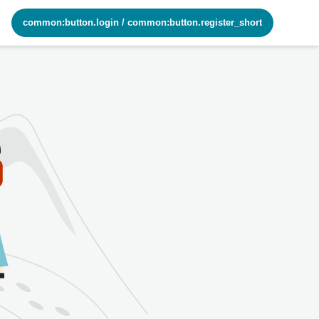
common:button.login
/
common:button.register_short