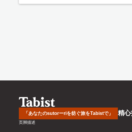
精心
「あなたのsutorーriを纺ぐ旅をTabistで」
页脚描述