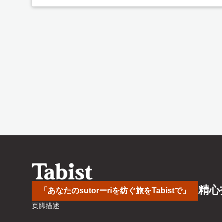
精心
「あなたのsutorーriを纺ぐ旅をTabistで」
页脚描述