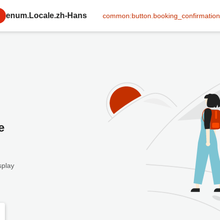
enum.Locale.zh-Hans
common:button.booking_confirmation
e
splay