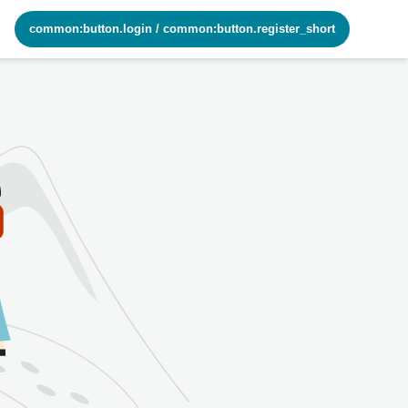
common:button.login
/
common:button.register_short