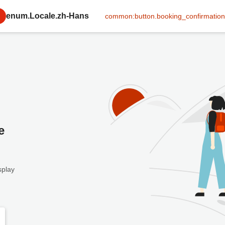
enum.Locale.zh-Hans
common:button.booking_confirmation
e
splay