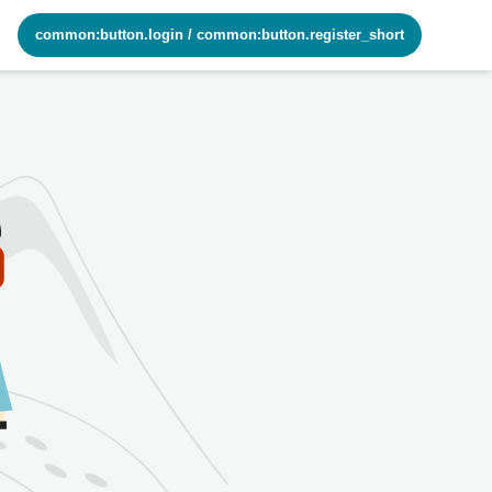
common:button.login
/
common:button.register_short