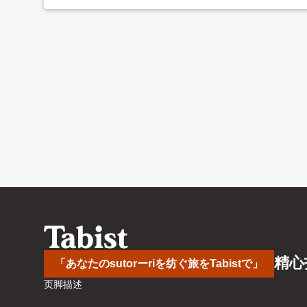
精心
「あなたのsutorーriを纺ぐ旅をTabistで」
页脚描述