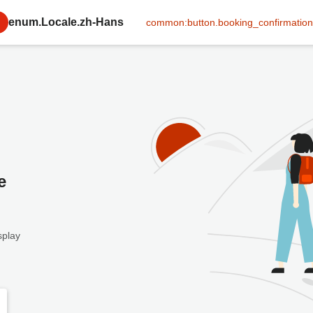
enum.Locale.zh-Hans
common:button.booking_confirmation
e
splay