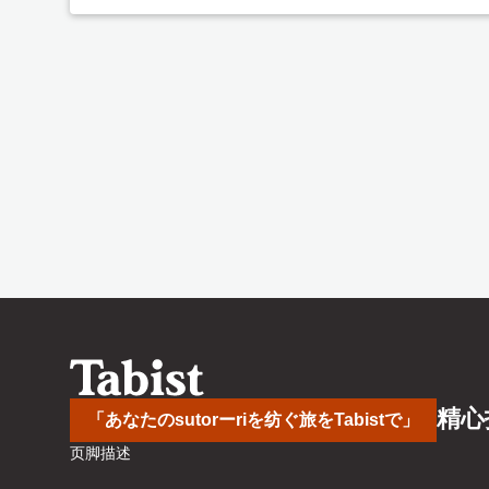
精心
「あなたのsutorーriを纺ぐ旅をTabistで」
页脚描述