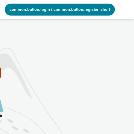
common:button.login
/
common:button.register_short