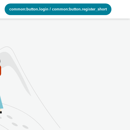
common:button.login
/
common:button.register_short