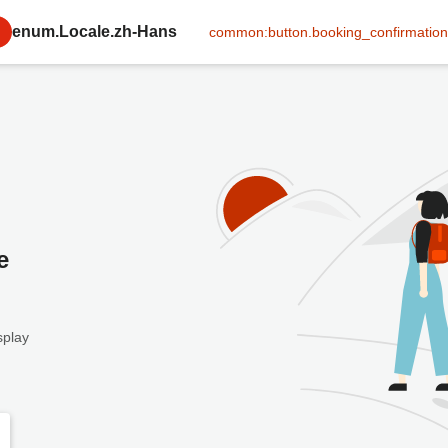
enum.Locale.zh-Hans
common:button.booking_confirmation
e
splay