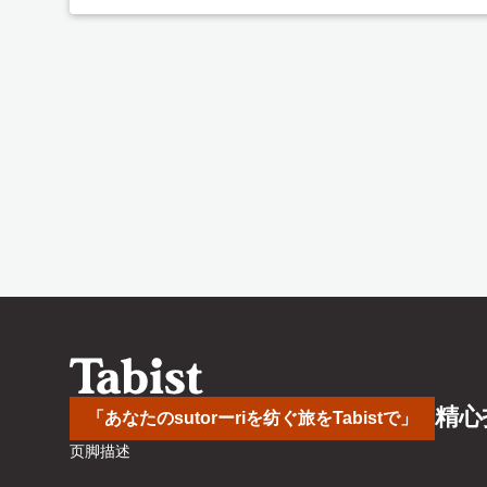
精心
「あなたのsutorーriを纺ぐ旅をTabistで」
页脚描述