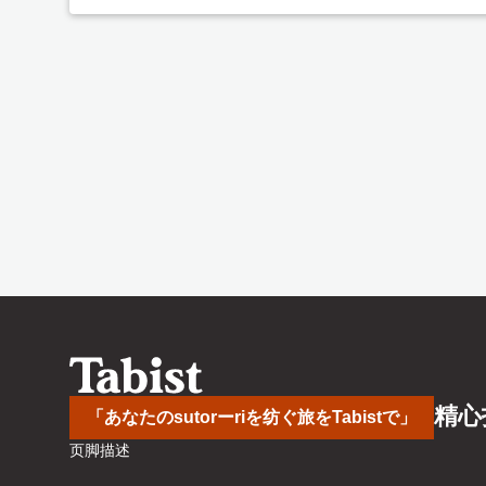
精心
「あなたのsutorーriを纺ぐ旅をTabistで」
页脚描述