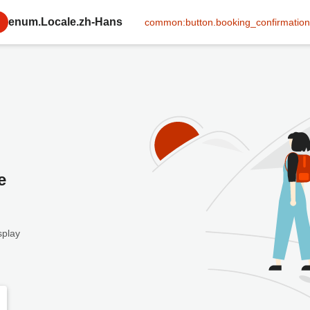
enum.Locale.zh-Hans
common:button.booking_confirmation
e
splay