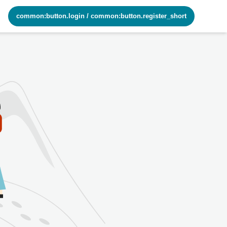
common:button.login
/
common:button.register_short