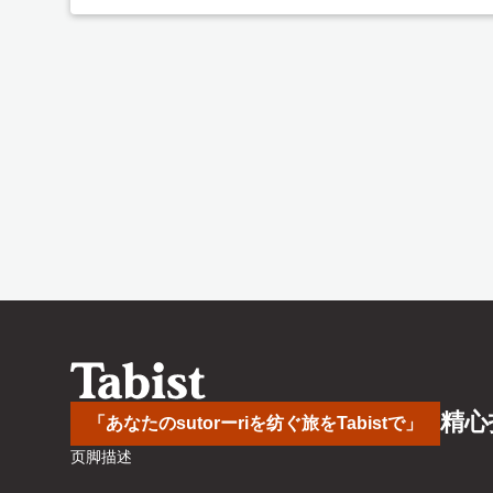
精心
「あなたのsutorーriを纺ぐ旅をTabistで」
页脚描述