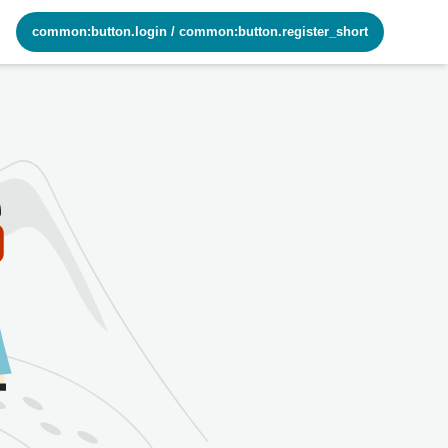
common:button.login
/
common:button.register_short