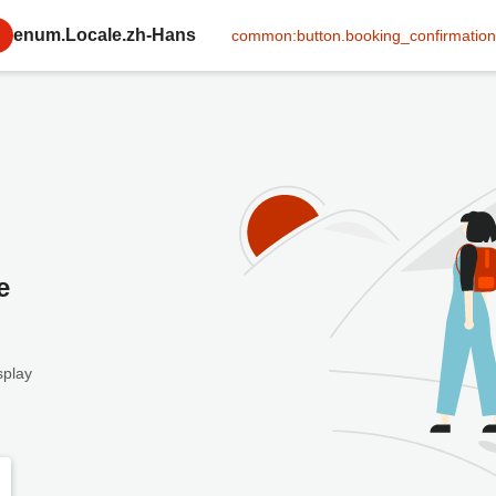
enum.Locale.zh-Hans
common:button.booking_confirmation
e
splay