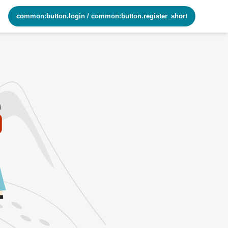
common:button.login
/
common:button.register_short