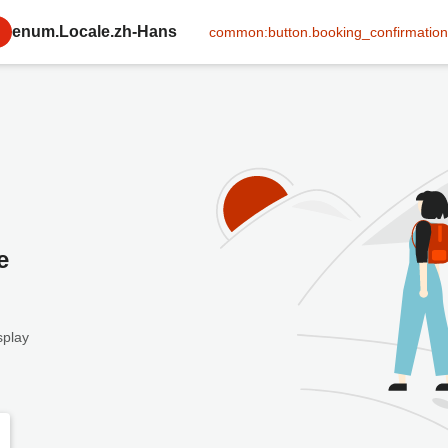
enum.Locale.zh-Hans
common:button.booking_confirmation
e
splay