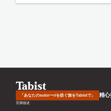
精心
「あなたのsutorーriを纺ぐ旅をTabistで」
页脚描述