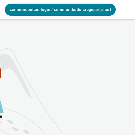
common:button.login
/
common:button.register_short