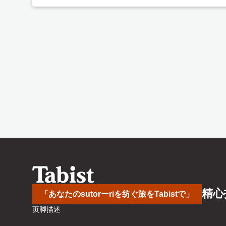
精心
「あなたのsutorーriを纺ぐ旅をTabistで」
页脚描述