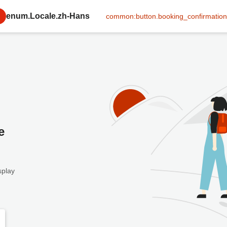
enum.Locale.zh-Hans
common:button.booking_confirmation
e
splay