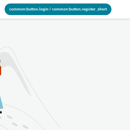
common:button.login
/
common:button.register_short