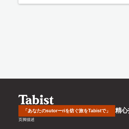
精心
「あなたのsutorーriを纺ぐ旅をTabistで」
页脚描述