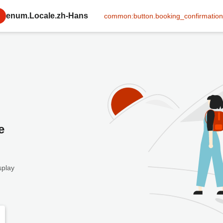
enum.Locale.zh-Hans
common:button.booking_confirmation
e
splay