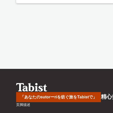
精心
「あなたのsutorーriを纺ぐ旅をTabistで」
页脚描述