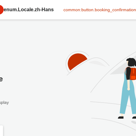
enum.Locale.zh-Hans
common:button.booking_confirmation
e
splay