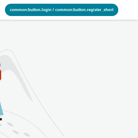
common:button.login
/
common:button.register_short