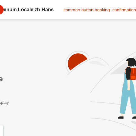
enum.Locale.zh-Hans
common:button.booking_confirmation
e
splay