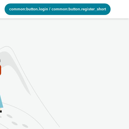
common:button.login
/
common:button.register_short