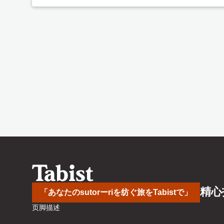
精心
「あなたのsutorーriを纺ぐ旅をTabistで」
页脚描述