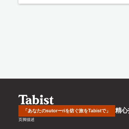
精心
「あなたのsutorーriを纺ぐ旅をTabistで」
页脚描述