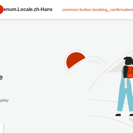
enum.Locale.zh-Hans
common:button.booking_confirmation
e
splay