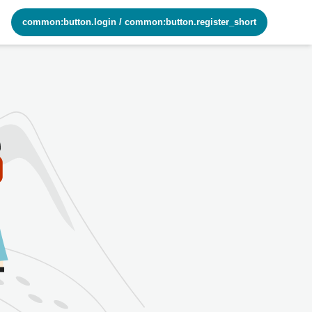
common:button.login
/
common:button.register_short