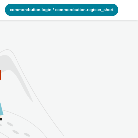
common:button.login
/
common:button.register_short