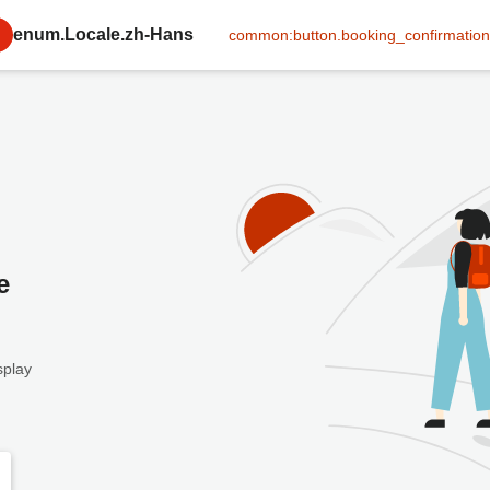
enum.Locale.zh-Hans
common:button.booking_confirmation
e
splay