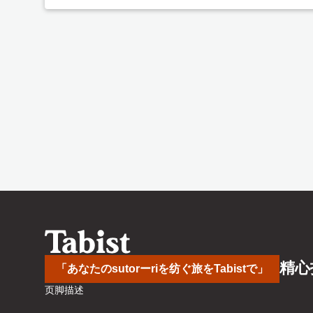
精心
「あなたのsutorーriを纺ぐ旅をTabistで」
页脚描述