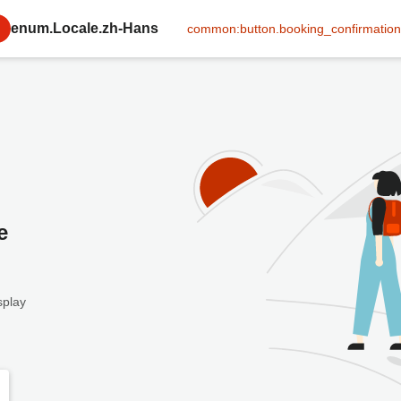
enum.Locale.zh-Hans
common:button.booking_confirmation
e
splay