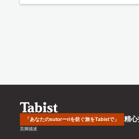
精心
「あなたのsutorーriを纺ぐ旅をTabistで」
页脚描述