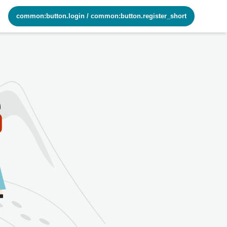
common:button.login
/
common:button.register_short