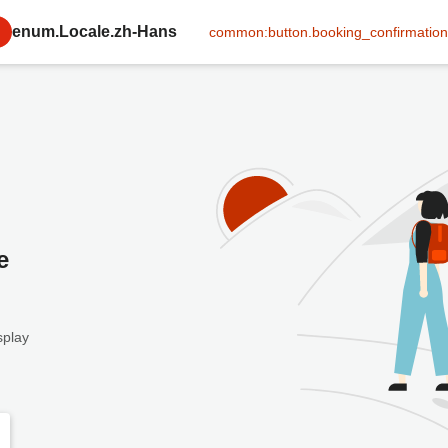
enum.Locale.zh-Hans
common:button.booking_confirmation
e
splay