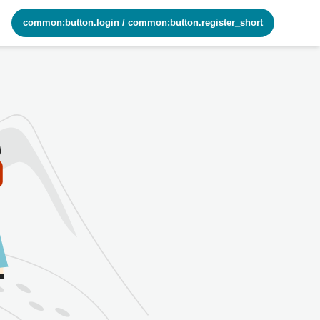
common:button.login
/
common:button.register_short