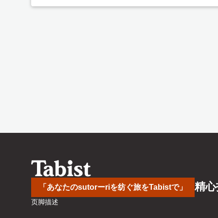
精心
「あなたのsutorーriを纺ぐ旅をTabistで」
页脚描述