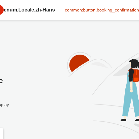
enum.Locale.zh-Hans
common:button.booking_confirmation
e
splay