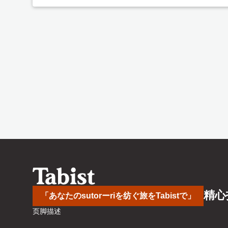
精心
「あなたのsutorーriを纺ぐ旅をTabistで」
页脚描述