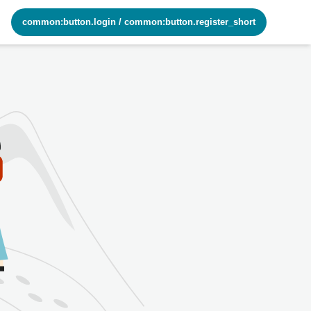
common:button.login
/
common:button.register_short