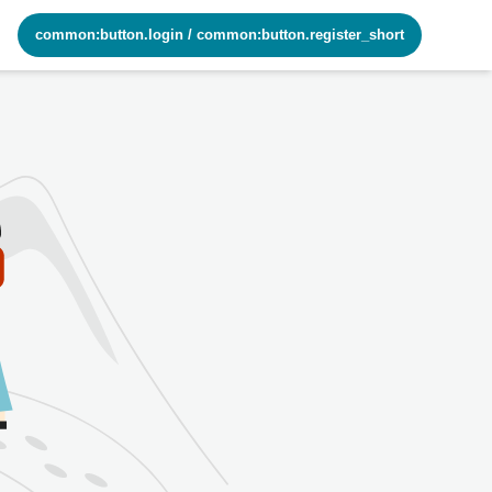
common:button.login
/
common:button.register_short