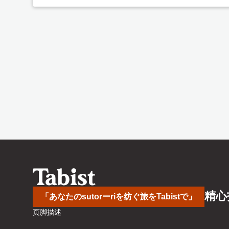
精心
「あなたのsutorーriを纺ぐ旅をTabistで」
页脚描述