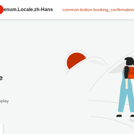
enum.Locale.zh-Hans
common:button.booking_confirmation
e
splay