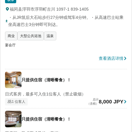
福冈县浮羽市浮羽町古川 1097-1 839-1405
・从JR筑后大石站步行27分钟或驾车4分钟。・从高速巴士站乘
坐高速巴士3分钟即可到达。
商业
大型公共浴池
温泉
宴会厅
查看酒店详情
只提供住宿（清晰餐食）！
日式客房，最多可入住1位客人（禁止吸烟）
总计
8,000 JPY
1 位客人
（含税）
只提供住宿（清晰餐食）！