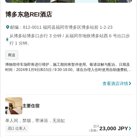
博多东急REI酒店
邮编：812-0011 福冈县福冈市博多区博多站前 1-2-23
从博多站博多口步行 3 分钟 / 从福冈市地铁博多站西 6 号出口步
行 1 分钟。
商业
博物馆停车场即将进行维护，施工期间将暂停使用。敬请谅解与配合。日期及
时间：2024年1月9日和15日 / 9:30-18:00。请在办理入住时使用自助缴费机付
款。如果您选择使用信用卡付款，请输入您的IC芯片和密码。现场付款的收据
将显示您的住宿费用。在线刷卡付款的酒店将不提供收据。如果您预计晚于预
查看酒店详情
定时间办理入住，请提前告知我们，因为自动大门将于24:00关闭。请通过对
讲机告知我们。
主要住宿
单人间，禁烟，带淋浴，无浴缸
总计
23,000 JPY
1 位客人
（含税）