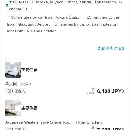
〒800-0313 Fukuoka, Miyako District, Kanda, Isohamachō, 1-
chōme−３−3
・30 minutes by car from Kokura Station ・15 minutes by car
from Kitakyushu Airport ・5 minutes by car or 15 minutes on
foot from JR Kanda Station
查看酒店详情
主要住宿
单人间（无烟）
总计
6,400 JPY
1 位客人
（含税）
主要住宿
Japanese Western style Single Room（Non-Smoking）
总计
7,000 JPY
1 位客人