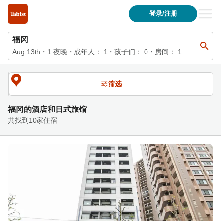
福冈的住宿列表| 福冈的住宿列表Tabist 酒店与日式旅馆官方网
登录/注册
福冈
Aug 13th
・
1
夜晚
・
成年人：
1
・孩子们：
0
・房间：
1
筛选
福冈的酒店和日式旅馆
共找到10家住宿