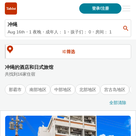
冲绳的住宿列表| 冲绳的住宿列表Tabist 酒店与日式旅馆官方网
登录/注册
冲绳
Aug 16th
・
1
夜晚
・
成年人：
1
・孩子们：
0
・房间：
1
筛选
冲绳的酒店和日式旅馆
共找到16家住宿
那霸市
南部地区
中部地区
北部地区
宫古岛地区
全部清除