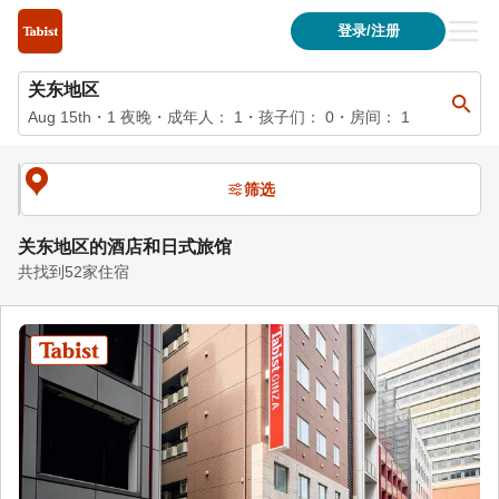
关东地区 的住宿列表 | Tabist 酒店与日式旅馆官方网站
登录/注册
关东地区
Aug 15th
・
1
夜晚
・
成年人：
1
・孩子们：
0
・房间：
1
筛选
关东地区的酒店和日式旅馆
共找到52家住宿