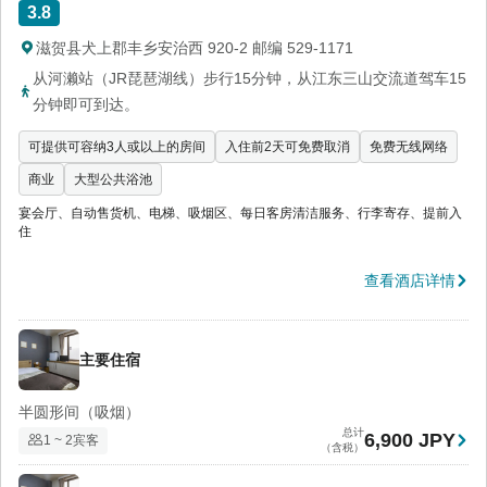
3.8
滋贺县犬上郡丰乡安治西 920-2 邮编 529-1171
从河濑站（JR琵琶湖线）步行15分钟，从江东三山交流道驾车15
分钟即可到达。
可提供可容纳3人或以上的房间
入住前2天可免费取消
免费无线网络
商业
大型公共浴池
宴会厅、自动售货机、电梯、吸烟区、每日客房清洁服务、行李寄存、提前入
住
查看酒店详情
主要住宿
半圆形间（吸烟）
总计
6,900 JPY
1 ~ 2宾客
（含税）