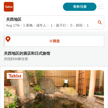
关西地区的住宿列表| Tabist 酒店与日式旅馆官方网站
登录/注册
关西地区
Aug 17th
・
1
夜晚
・
成年人：
1
・孩子们：
0
・房间：
1
筛选
关西地区的酒店和日式旅馆
共找到34家住宿